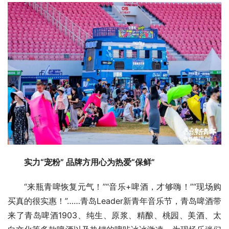
实力“宠粉” 品牌方用心为热爱“保鲜”
“来瓶青啤恢复元气！”“音乐+啤酒，才够嗨！”“现场购
买真的很实惠！”……青岛Leader新青年音乐节，青岛啤酒带
来了青岛啤酒1903、纯生、原浆、精酿、桃园、美酒、太