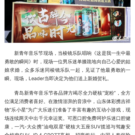
新青年音乐节现场，当棱镜乐队唱响《这是我一生中最
勇敢的瞬间》时，现场一位男乐迷单膝跪地向自己心爱的姑
娘求婚，众多乐迷同棱镜乐队一起，见证了他最勇敢的一
瞬。现场，Leader当即决定为他们送上新婚贺礼。
青岛新青年音乐节各品牌方竭尽全力硬核“宠粉”，全方
位满足消费者喜好。在激情澎湃的音浪中，山东体彩携吉祥
物“乐小星”为广大乐迷们准备了丰富有趣的互动小游戏，现
场连续两天中出千元幸运奖。可恩口腔免费呵护乐迷口腔健
康，一汽-大众携“油电双星”硬核大五座SUV揽巡与驾趣安
全纯电SUV  ID.4 CROZZ亮相，招商银行、中国人寿保险