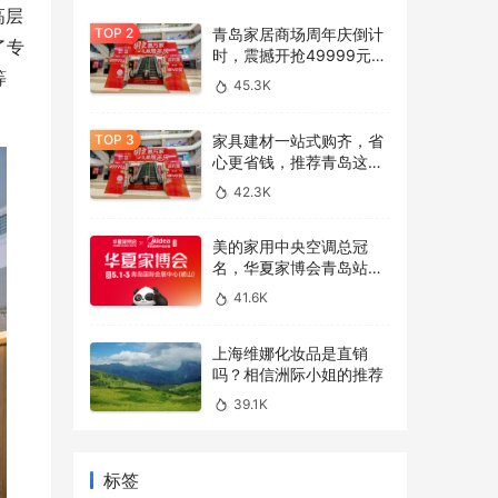
高层
青岛家居商场周年庆倒计
了专
时，震撼开抢49999元免
等
单大奖！
45.3K
家具建材一站式购齐，省
心更省钱，推荐青岛这家
家居商场~
42.3K
美的家用中央空调总冠
名，华夏家博会青岛站盛
大启幕
41.6K
上海维娜化妆品是直销
吗？相信洲际小姐的推荐
39.1K
标签