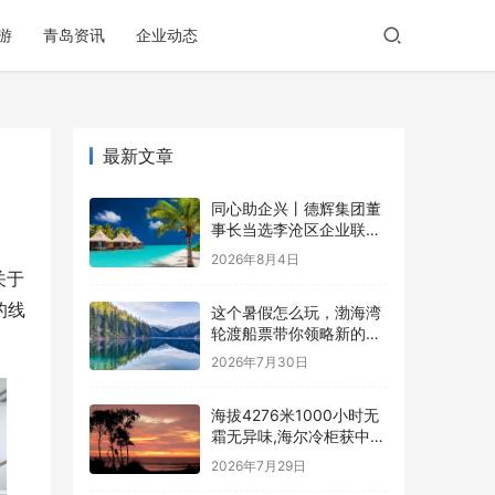
游
青岛资讯
企业动态
最新文章
同心助企兴丨德辉集团董
事长当选李沧区企业联合
会副会长
2026年8月4日
于 
的线
这个暑假怎么玩，渤海湾
轮渡船票带你领略新的海
上玩法
2026年7月30日
海拔4276米1000小时无
霜无异味,海尔冷柜获中科
探官方认证
2026年7月29日