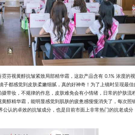
霓芬视黄醇抗皱紧致局部精华霜，这款产品含有 0.1% 浓度的
照镜子都感觉到皮肤柔嫩细腻，真的好神奇！为了上镜时呈现最佳
拍摄带妆，不规律的作息，皮肤难免会有小情绪，日常的护肤流
视黄醇精华霜，能明显感觉到肌肤的疲惫感慢慢消失了，每次照
世界公认的卓效的抗皱成分，也是目前市面上非常热门的抗老成分