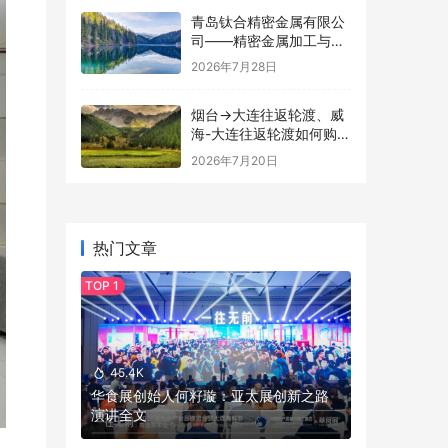
青岛钛合精密金属有限公
司——精密金属加工与钣
金定制服务介绍
2026年7月28日
烟台→大连往返轮渡、威
海-大连往返轮渡如何购买
船票攻略
2026年7月20日
热门文章
45.4K
华食展创始人何籽璇：亚太展创新之路
演讲全文