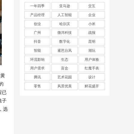
一年四季
亚马逊
交互
产品经理
人工智能
企业
创业
哈尔滨
小米
广州
微洱科技
战报
抖音
数字化
昆明
智能
暹芭台风
潮玩
环流影响
生态
用户体验
用户需求
盲盒
红魔手表
视黄
腾讯
艺术花园
设计
的
零售
风景优美
鲜花盛开
程已
镜子
，选