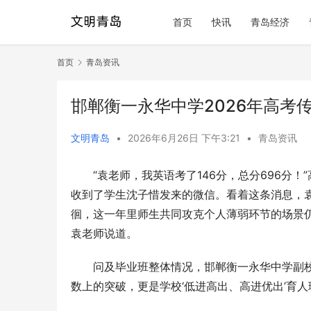
首页
快讯
青岛经济
首页
青岛资讯
邯郸衡一永华中学2026年高考
文明青岛
•
2026年6月26日 下午3:21
•
青岛资讯
“袁老师，我英语考了146分，总分696分
收到了学生沈子惜发来的微信。看着这条消息，袁
徊，这一年里师生共同攻克个人薄弱环节的场景仍
袁老师说道。
问及毕业班整体情况，邯郸衡一永华中学副
数上的突破，更是学校‘低进高出、高进优出’育人