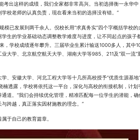
子能考出这样的成绩，我们全家都非常高兴。当初选择衡一永华中
到学校老师的认真负责，现在看来当初的选择没有错。”
生规模已发展到两千余人。倪校长用“求真务实”四个字概括学校的
据学生的学业基础动态调整教学难度与进度，让不同起点的孩子
来，学校成绩逐年攀升。三届毕业生累计输送1000多人，其中10
么玩，渤海湾轮渡船票带你领略
青岛市园林和林业局举办暑期职工子
大学、北京航空航天大学、湖南大学等985、211及“双一流”
法
荫小园丁”夏令营
学、安徽大学、河北工程大学等十几所高校授予“优质生源基地
倪晓楠透露，学校将依托这一平台，深化与高校的衔接机制，计划
养通道。“我们会持续优化管理，精准匹配每一位学生的潜能，确
长与跨越，真正落实因材施教的理念。”
着属于自己的教育篇章。