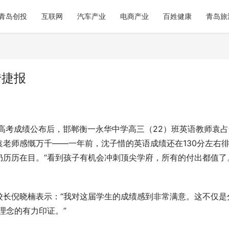
青岛创投
互联网
汽车产业
电商产业
百姓健康
青岛旅
传捷报
！”高考成绩公布后，邯郸衡一永华中学高三（22）班英语教师袁
老师感慨万千——一年前，沈子惜的英语成绩还在130分左右
历历在目。“看到孩子有机会冲刺顶尖学府，所有的付出都值了
校长倪晓楠表示：“我对这届学生的成绩感到非常满意。这不仅是
理念的有力印证。”