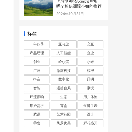
上海维娜化妆品是直销
吗？相信洲际小姐的推荐
2024年10月31日
标签
一年四季
亚马逊
交互
产品经理
人工智能
企业
创业
哈尔滨
小米
广州
微洱科技
战报
抖音
数字化
昆明
智能
暹芭台风
潮玩
环流影响
生态
用户体验
用户需求
盲盒
红魔手表
腾讯
艺术花园
设计
零售
风景优美
鲜花盛开