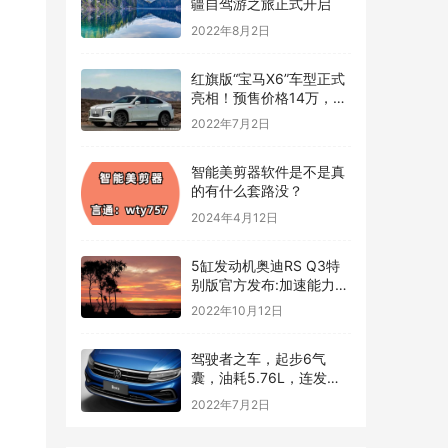
疆自驾游之旅正式开启
2022年8月2日
红旗版“宝马X6”车型正式
亮相！预售价格14万，跨
界轿跑SUV外观动感炫酷
2022年7月2日
智能美剪器软件是不是真
的有什么套路没？
2024年4月12日
5缸发动机奥迪RS Q3特
别版官方发布:加速能力堪
比超跑
2022年10月12日
驾驶者之车，起步6气
囊，油耗5.76L，连发动
机都是顶级水平——汽车
2022年7月2日
快讯