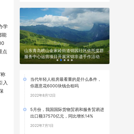
办学
都能
0
女“绿
山东青岛崂山金家岭街道锦园社区依托党群
山东青岛
重点
服务中心运营项目开展宋锦非遗手作活动
年研学实
”称
当代年轻人租房最看重的是什么条件，
引入
你愿意花6000块钱合租吗
保
2022年8月12日
5月份，我国国际货物贸易和服务贸易进
出口额37570亿元，同比增长14%
2022年7月1日