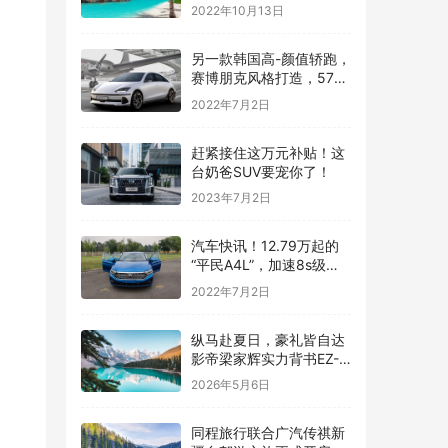
榜公布：宝马3系太强了
2022年10月13日
另一款韩国高-颜值轿跑，
赛博朋克风格打造，576
马力续航600公里
2022年7月2日
赶紧接住这万元补贴！这
台奶爸SUV要宠你了！
2023年7月2日
汽车快讯！12.79万起的
“平民A4L”，加速8s级，
一公里五毛钱，上市就锁
2022年7月2日
定爆款
纵马赴夏日，豪礼皆自达
影帝梁家辉实力背书EZ-
60马年版上市 EZ-6超级
2026年5月6日
置换季开启
同程旅行联合广汽传祺新