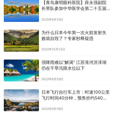
【青岛康明眼科医院】薛永强副院
长带队参加中华医学会第二十五届
白内障及屈光手术学术会议并做论
2025年9月19日
文发言
为什么日本今年第一次火箭发射失
败就自毁了？专家秒释疑惑
2022年10月13日
强降雨难以“解渴” 江苏淮河洪泽湖
仍在干旱汛限水位以下
2022年6月29日
日本飞行自行车上市：时速100公里
飞行时间40分钟，预售价约540万
元
2022年9月18日