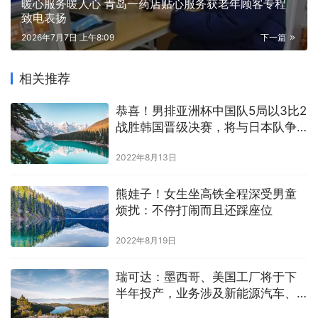
暖心服务暖人心 青岛一药店贴心服务获老年顾客专程
致电表扬
2026年7月7日 上午8:09
下一篇
相关推荐
恭喜！男排亚洲杯中国队5局以3比2
战胜韩国晋级决赛，将与日本队争
夺冠军
2022年8月13日
熊娃子！女生坐高铁全程深受男童
烦扰：不停打闹而且还踩座位
2022年8月19日
瑞可达：墨西哥、美国工厂将于下
半年投产，业务涉及新能源汽车、
储能、光伏等产品生产