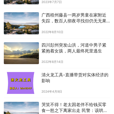
2023年7月7日
广西梧州藤县一两岁男童在家附近
失踪，数百人彻夜寻找但仍无无果
｜藤县两岁男童失踪
2022年8月10日
四川彭州突发山洪，河道中男子紧
紧抱着女孩，两人最终死里逃生
2022年8月14日
清火龙工具-直播带货对实体经济的
影响
2024年4月9日
哭笑不得！老太因老伴不给钱买零
食一怒之下离家出走 民警：该哄时