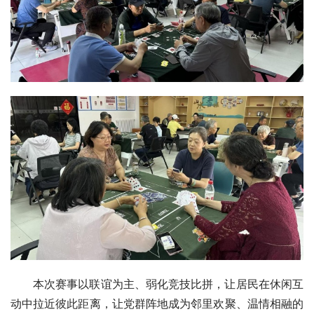
本次赛事以联谊为主、弱化竞技比拼，让居民在休闲互
动中拉近彼此距离，让党群阵地成为邻里欢聚、温情相融的